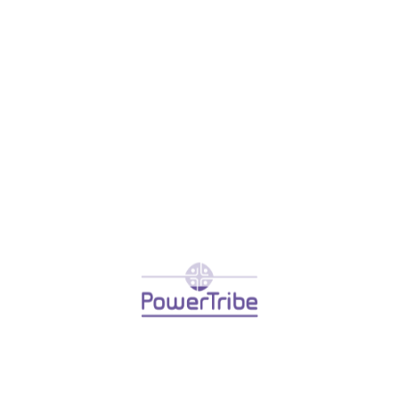
Meer lezen »
Je passie vinden, doen wat bij je
past
July 16, 2022
Meer lezen »